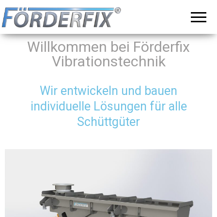
Vibrationsförderer,
Förderfix ist Ihr
Ansprechpartner
Siebmaschinen
für hochwertige
Vibrationsförderer
und
und
Willkommen bei Förderfix
Vibrationstische
maßgeschneiderte
Vibrationstechnik
Lösungen in der
Förder- und
Zufuhrtechnik
Wir entwickeln und bauen
individuelle Lösungen für alle
Schüttgüter