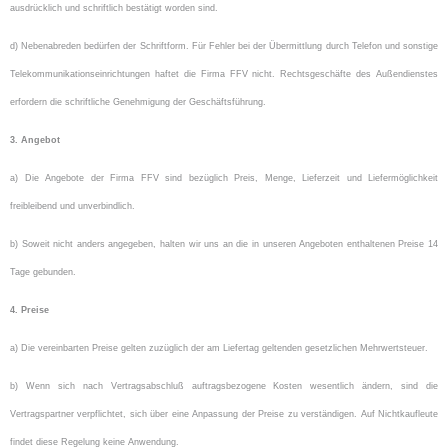
ausdrücklich und schriftlich bestätigt worden sind.
d) Nebenabreden bedürfen der Schriftform. Für Fehler bei der Übermittlung durch Telefon und sonstige
Telekommunikationseinrichtungen haftet die Firma FFV nicht. Rechtsgeschäfte des Außendienstes
erfordern die schriftliche Genehmigung der Geschäftsführung.
3. Angebot
a) Die Angebote der Firma FFV sind bezüglich Preis, Menge, Lieferzeit und Liefermöglichkeit
freibleibend und unverbindlich.
b) Soweit nicht anders angegeben, halten wir uns an die in unseren Angeboten enthaltenen Preise 14
Tage gebunden.
4. Preise
a) Die vereinbarten Preise gelten zuzüglich der am Liefertag geltenden gesetzlichen Mehrwertsteuer.
b) Wenn sich nach Vertragsabschluß auftragsbezogene Kosten wesentlich ändern, sind die
Vertragspartner verpflichtet, sich über eine Anpassung der Preise zu verständigen. Auf Nichtkaufleute
findet diese Regelung keine Anwendung.