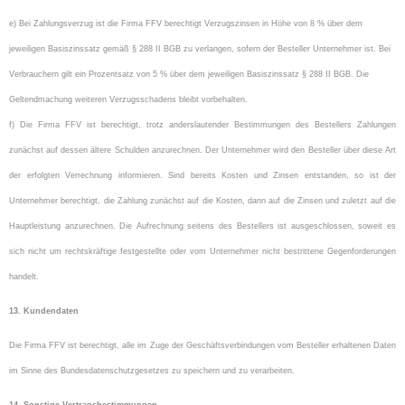
e) Bei Zahlungsverzug ist die Firma FFV berechtigt Verzugszinsen in Höhe von 8 % über dem
jeweiligen Basiszinssatz gemäß § 288 II BGB zu verlangen, sofern der Besteller Unternehmer ist. Bei
Verbrauchern gilt ein Prozentsatz von 5 % über dem jeweiligen Basiszinssatz § 288 II BGB. Die
Geltendmachung weiteren Verzugsschadens bleibt vorbehalten.
f) Die Firma FFV
ist berechtigt, trotz anderslautender Bestimmungen des Bestellers Zahlungen
zunächst auf dessen ältere Schulden anzurechnen. Der Unternehmer wird den Besteller über diese Art
der erfolgten Verrechnung informieren. Sind bereits Kosten und Zinsen entstanden, so ist der
Unternehmer berechtigt, die Zahlung zunächst auf die Kosten, dann auf die Zinsen und zuletzt auf die
Hauptleistung anzurechnen. Die Aufrechnung seitens des Bestellers ist ausgeschlossen, soweit es
sich nicht um rechtskräftige festgestellte oder vom Unternehmer nicht bestrittene Gegenforderungen
handelt.
13. Kundendaten
Die Firma FFV ist berechtigt, alle im Zuge der Geschäftsverbindungen vom Besteller erhaltenen Daten
im Sinne des Bundesdatenschutzgesetzes zu speichern und zu verarbeiten.