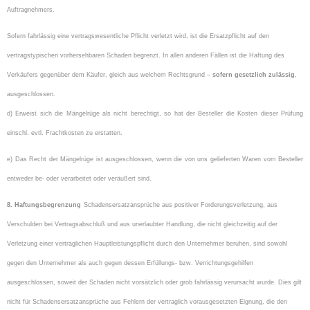
Auftragnehmers.
Sofern fahrlässig eine vertragswesentliche Pflicht verletzt wird, ist die Ersatzpflicht auf den
vertragstypischen vorhersehbaren Schaden begrenzt. In allen anderen Fällen ist die Haftung des
Verkäufers gegenüber dem Käufer, gleich aus welchem Rechtsgrund –
sofern gesetzlich zulässig
,
ausgeschlossen.
d) Erweist sich die Mängelrüge als nicht berechtigt, so hat der Besteller die Kosten dieser Prüfung
einschl. evtl. Frachtkosten zu erstatten.
e) Das Recht der Mängelrüge ist ausgeschlossen, wenn die von uns gelieferten Waren vom Besteller
entweder be- oder verarbeitet oder veräußert sind.
8. Haftungsbegrenzung
Schadensersatzansprüche aus positiver Forderungsverletzung, aus
Verschulden bei Vertragsabschluß und aus unerlaubter Handlung, die nicht gleichzeitig auf der
Verletzung einer vertraglichen Hauptleistungspflicht durch den Unternehmer beruhen, sind sowohl
gegen den Unternehmer als auch gegen dessen Erfüllungs- bzw. Verrichtungsgehilfen
ausgeschlossen, soweit der Schaden nicht vorsätzlich oder grob fahrlässig verursacht wurde. Dies gilt
nicht für Schadensersatzansprüche aus Fehlern der vertraglich vorausgesetzten Eignung, die den