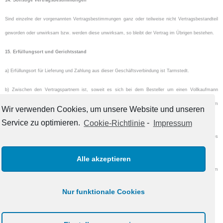
14. Sonstige Vertragsbestimmungen
Sind einzelne der vorgenannten Vertragsbestimmungen ganz oder teilweise nicht Vertragsbestandteil
geworden oder unwirksam bzw. werden diese unwirksam, so bleibt der Vertrag im Übrigen bestehen.
15. Erfüllungsort und Gerichtsstand
a) Erfüllungsort für Lieferung und Zahlung aus dieser Geschäftsverbindung ist Tarmstedt.
b) Zwischen den Vertragspartnern ist, soweit es sich bei dem Besteller um einen Vollkaufmann
handelt, für alle Streitigkeiten aus dem Vertrag Rotenburg/Wümme als Gerichtsstand vereinbart. Im
Wir verwenden Cookies, um unsere Website und unseren
Übrigen erfolgt der Gerichtsstand aus den gesetzlichen Bestimmungen.
Service zu optimieren.
Cookie-Richtlinie
-
Impressum
c) Für alle Verträge gilt ausschließlich deutsches Recht. Dies gilt auch dann, wenn sich der Sitz des
Bestellers im Ausland befindet.
Alle akzeptieren
d) Die Firma FFV beteiligt sich nicht am Verbraucherschlichtungsverfahren nach dem
Verbraucherstreitbeilegungsgesetz.
Nur funktionale Cookies
AGB