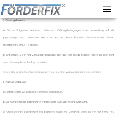
Vibrationsförderer,
Förderfix ist Ihr
Ansprechpartner
Siebmaschinen
für hochwertige
Vibrationsförderer
und
1. Geltungsbereich
und
Vibrationstische
maßgeschneiderte
Lösungen in der
a) Die nachfolgenden Verkaufs-, Liefer- und Zahlungsbedingungen finden Anwendung auf alle
Förder- und
gegenwärtigen und zukünftigen Geschäfte mit der Firma Förderfix Vibrationstechnik GmbH,
Zufuhrtechnik
nachstehend Firma FFV genannt.
b) Sind unsere Liefer- und Zahlungsbedingungen dem Besteller bereits bekannt, gelten sie auch ohne
neue Bekanntgabe für künftige Geschäfte.
c) Den allgemeinen Geschäftsbedingungen des Bestellers wird ausdrücklich widersprochen.
2. Auftragserteilung
a) Aufträge bitten wir unbedingt schriftlich einzureichen.
b) Die nachstehenden Bedingungen werden durch Auftragserteilung anerkannt.
c) Anderslautende Bedingungen des Bestellers haben nur Gültigkeit, wenn sie von der Firma FFV