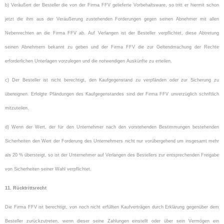
b) Veräußert der Besteller die von der Firma FFV gelieferte Vorbehaltsware, so tritt er hiermit schon
jetzt die ihm aus der Veräußerung zustehenden Forderungen gegen seinen Abnehmer mit allen
Nebenrechten an die Firma FFV ab. Auf Verlangen ist der Besteller verpflichtet, diese Abtretung
seinen Abnehmern bekannt zu geben und der Firma FFV die zur Geltendmachung der Rechte
erforderlichen Unterlagen vorzulegen und die notwendigen Auskünfte zu erteilen.
c) Der Besteller ist nicht berechtigt, den Kaufgegenstand zu verpfänden oder zur Sicherung zu
übereignen. Erfolgte Pfändungen des Kaufgegenstandes sind der Firma FFV unverzüglich schriftlich
mitzuteilen.
d) Wenn der Wert, der für den Unternehmer nach den vorstehenden Bestimmungen bestehenden
Sicherheiten den Wert der Forderung des Unternehmers nicht nur vorübergehend um insgesamt mehr
als 20 % übersteigt, so ist der Unternehmer auf Verlangen des Bestellers zur entsprechenden Freigabe
von Sicherheiten seiner Wahl verpflichtet.
11. Rücktrittsrecht
Die Firma FFV ist berechtigt, von noch nicht erfüllten Kaufverträgen durch Erklärung gegenüber dem
Besteller zurückzutreten, wenn dieser seine Zahlungen einstellt oder über sein Vermögen ein