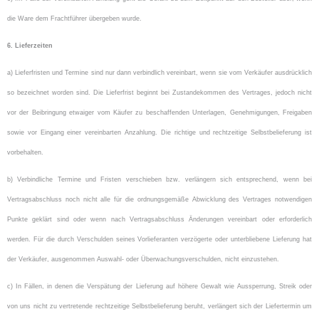
die Ware dem Frachtführer übergeben wurde.
6. Lieferzeiten
a) Lieferfristen und Termine sind nur dann verbindlich vereinbart, wenn sie vom Verkäufer ausdrücklich
so bezeichnet worden sind. Die Lieferfrist beginnt bei Zustandekommen des Vertrages, jedoch nicht
vor der Beibringung etwaiger vom Käufer zu beschaffenden Unterlagen, Genehmigungen, Freigaben
sowie vor Eingang einer vereinbarten Anzahlung. Die richtige und rechtzeitige Selbstbelieferung ist
vorbehalten.
b) Verbindliche Termine und Fristen verschieben bzw. verlängern sich entsprechend, wenn bei
Vertragsabschluss noch nicht alle für die ordnungsgemäße Abwicklung des Vertrages notwendigen
Punkte geklärt sind oder wenn nach Vertragsabschluss Änderungen vereinbart oder erforderlich
werden. Für die durch Verschulden seines Vorlieferanten verzögerte oder unterbliebene Lieferung hat
der Verkäufer, ausgenommen Auswahl- oder Überwachungsverschulden, nicht einzustehen.
c) In Fällen, in denen die Verspätung der Lieferung auf höhere Gewalt wie Aussperrung, Streik oder
von uns nicht zu vertretende rechtzeitige Selbstbelieferung beruht, verlängert sich der Liefertermin um