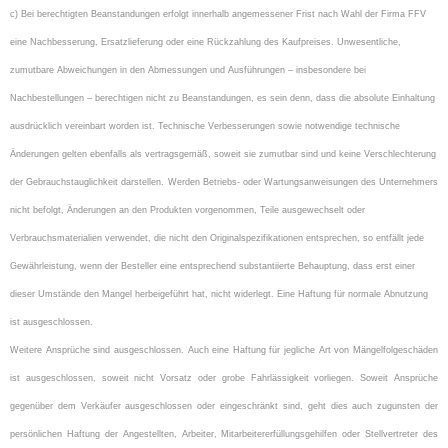
c) Bei berechtigten Beanstandungen erfolgt innerhalb angemessener Frist nach Wahl der Firma FFV
eine Nachbesserung, Ersatzlieferung oder eine Rückzahlung des Kaufpreises.
Unwesentliche,
zumutbare Abweichungen in den Abmessungen und Ausführungen – insbesondere bei
Nachbestellungen – berechtigen nicht zu Beanstandungen, es sein denn, dass die absolute Einhaltung
ausdrücklich vereinbart worden ist. Technische Verbesserungen sowie notwendige technische
Änderungen gelten ebenfalls als vertragsgemäß, soweit sie zumutbar sind und keine Verschlechterung
der Gebrauchstauglichkeit darstellen.
Werden Betriebs- oder Wartungsanweisungen des Unternehmers
nicht befolgt, Änderungen an den Produkten vorgenommen, Teile ausgewechselt oder
Verbrauchsmaterialien verwendet, die nicht den Originalspezifikationen entsprechen, so entfällt jede
Gewährleistung, wenn der Besteller eine entsprechend substantiierte Behauptung, dass erst einer
dieser Umstände den Mangel herbeigeführt hat, nicht widerlegt. Eine Haftung für normale Abnutzung
ist ausgeschlossen.
Weitere Ansprüche sind ausgeschlossen. Auch eine Haftung für jegliche Art von Mängelfolgeschäden
ist ausgeschlossen, soweit nicht Vorsatz oder grobe Fahrlässigkeit vorliegen. Soweit Ansprüche
gegenüber dem Verkäufer ausgeschlossen oder eingeschränkt sind, geht dies auch zugunsten der
persönlichen Haftung der Angestellten, Arbeiter, Mitarbeitererfüllungsgehilfen oder Stellvertreter des