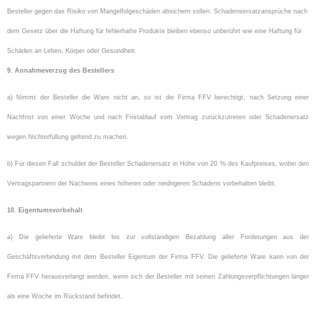
Besteller gegen das Risiko von Mangelfolgeschäden absichern sollen. Schadensersatzansprüche nach
dem Gesetz über die Haftung für fehlerhafte Produkte bleiben ebenso unberührt wie eine Haftung für
Schäden an Leben, Körper oder Gesundheit.
9. Annahmeverzug des Bestellers
a) Nimmt der Besteller die Ware nicht an, so ist die Firma FFV berechtigt, nach Setzung einer
Nachfrist von einer Woche und nach Fristablauf vom Vertrag zurückzutreten oder Schadenersatz
wegen Nichterfüllung geltend zu machen.
b) Für diesen Fall schuldet der Besteller Schadenersatz in Höhe von 20 % des Kaufpreises, wobei den
Vertragspartnern der Nachweis eines höheren oder niedrigeren Schadens vorbehalten bleibt.
10. Eigentumsvorbehalt
a) Die gelieferte Ware bleibt bis zur vollständigen Bezahlung aller Forderungen aus der
Geschäftsverbindung mit dem Besteller Eigentum der Firma FFV. Die gelieferte Ware kann von der
Firma FFV herausverlangt werden, wenn sich der Besteller mit seinen Zahlungsverpflichtungen länger
als eine Woche im Rückstand befindet.