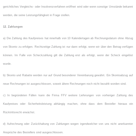
gerichtliches Vergleichs- oder Insolvenzverfahren eröffnet wird oder wenn sonstige Umstände bekannt
werden, die seine Leistungsfähigkeit in Frage stellen.
12. Zahlungen
a) Die Zahlung des Kaufpreises hat innerhalb von 10 Kalendertagen ab Rechnungsdatum ohne Abzug
von Skonto zu erfolgen. Rechtzeitige Zahlung ist nur dann erfolgt, wenn wir über den Betrag verfügen
können. Im Falle von Scheckzahlung gilt die Zahlung erst als erfolgt, wenn der Scheck eingelöst
wurde.
b) Skonto und Rabatte werden nur auf Grund besonderer Vereinbarung gewährt. Ein Skontoabzug auf
neue Rechnungen ist ausgeschlossen, soweit ältere Rechnungen noch nicht bezahlt worden sind.
c) In begründeten Fällen kann die Firma FFV weitere Lieferungen von vorheriger Zahlung des
Kaufpreises oder Sicherheitsleistung abhängig machen, ohne dass dem Besteller hieraus ein
Rücktrittsrecht erwächst.
d) Aufrechnung oder Zurückhaltung von Zahlungen wegen irgendwelcher von uns nicht anerkannter
Ansprüche des Bestellers sind ausgeschlossen.