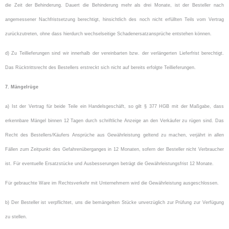
die Zeit der Behinderung. Dauert die Behinderung mehr als drei Monate, ist der Besteller nach
angemessener Nachfristsetzung berechtigt, hinsichtlich des noch nicht erfüllten Teils vom Vertrag
zurückzutreten, ohne dass hierdurch wechselseitige Schadenersatzansprüche entstehen können.
d) Zu Teillieferungen sind wir innerhalb der vereinbarten bzw. der verlängerten Lieferfrist berechtigt.
Das Rücktrittsrecht des Bestellers erstreckt sich nicht auf bereits erfolgte Teillieferungen.
7. Mängelrüge
a) Ist der Vertrag für beide Teile ein Handelsgeschäft, so gilt § 377 HGB mit der Maßgabe, dass
erkennbare Mängel binnen 12 Tagen durch schriftliche Anzeige an den Verkäufer zu rügen sind. Das
Recht des Bestellers/Käufers Ansprüche aus Gewährleistung geltend zu machen, verjährt in allen
Fällen zum Zeitpunkt des Gefahrenüberganges in 12 Monaten, sofern der Besteller nicht Verbraucher
ist. Für eventuelle Ersatzstücke und Ausbesserungen beträgt die Gewährleistungsfrist 12 Monate.
Für gebrauchte Ware im Rechtsverkehr mit Unternehmern wird die Gewährleistung ausgeschlossen.
b) Der Besteller ist verpflichtet, uns die bemängelten Stücke unverzüglich zur Prüfung zur Verfügung
zu stellen.