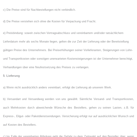
c) Die Preise sind für Nachbestellungen nicht verbindlich.
d)
Die Preise verstehen sich ohne die Kosten für Verpackung und Fracht.
e) Preisbindung: soweit zwischen Vertragsabschluss und vereinbartem und/oder tatsächlichem
Lieferdatum mehr als sechs Monate liegen, gelten die zur Zeit der Lieferung oder der Bereitstellung
gültigen Preise des Unternehmers. Bei Preiserhöhungen seiner Vorlieferanten, Steigerungen von Lohn-
und Transportkosten oder sonstigen unerwarteten Kostensteigerungen ist der Unternehmer berechtigt,
Verhandlungen über eine Neufestsetzung des Preises zu verlangen.
5. Lieferung
a) Wenn nicht ausdrücklich anders vereinbart, erfolgt die Lieferung ab unserem Werk.
b) Versandart und Versandweg werden von uns gewählt. Sämtliche Versand- und Transportkosten,
auch Mehrkosten durch abweichende Wünsche des Bestellers, gehen zu seinen Lasten, z.B. für
Express-, Eilgut- oder Paketdienstsendungen. Versicherung erfolgt nur auf ausdrücklichen Wunsch und
auf Kosten des Bestellers.
c) Im Falle der vereinbarten Abholung geht die Gefahr zu dem Zeitpunkt auf den Besteller über, wenn