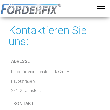
Vibrationsförderer,
Förderfix ist Ihr
Ansprechpartner
Siebmaschinen
für hochwertige
Vibrationsförderer
und
und
Vibrationstische
maßgeschneiderte
Kontaktieren Sie
Lösungen in der
Förder- und
uns:
Zufuhrtechnik
ADRESSE
Förderfix Vibrationstechnik GmbH
Hauptstraße 9,
27412 Tarmstedt
KONTAKT