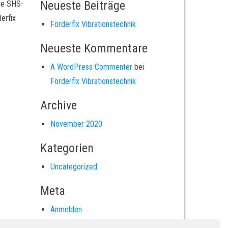
Neueste Beiträge
ie SHS-
erfix
Förderfix Vibrationstechnik
Neueste Kommentare
A WordPress Commenter
bei
Förderfix Vibrationstechnik
Archive
November 2020
Kategorien
Uncategorized
Meta
Anmelden
Feed der Einträge