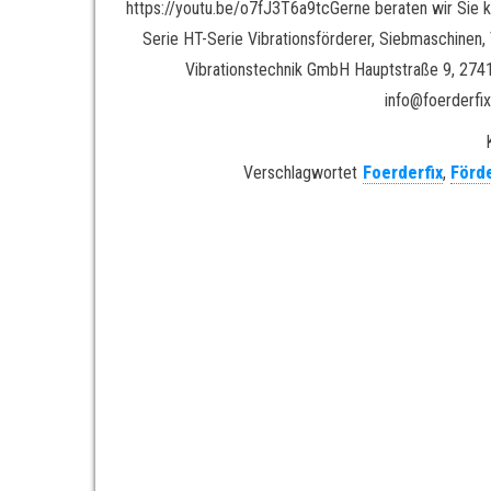
https://youtu.be/o7fJ3T6a9tcGerne beraten wir Sie
Serie HT-Serie Vibrationsförderer, Siebmaschinen,
Vibrationstechnik GmbH Hauptstraße 9, 274
info@foerderfi
Verschlagwortet
Foerderfix
,
Förde