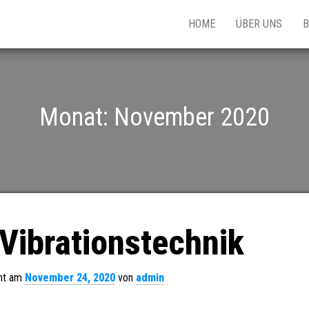
derer,
HOME
ÜBER UNS
en
che
Monat:
November 2020
 Vibrationstechnik
cht am
November 24, 2020
von
admin